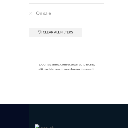
On sale
CLEAR ALL FILTERS
BANNER SUBTITLE
EXAMPLE TITLE
Door sit amet, consectetur adip iscing
elit, sed do ore magna lorem ipsum sit.
VIEW MORE