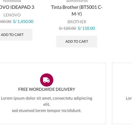
Notebook
Suministros
OVO IDEAPAD 3
Tinta Brother (BT5001 C-
M-Y)
LENOVO
500.00
S/
1,450.00
BROTHER
S/
120.00
S/
110.00
ADD TO CART
ADD TO CART
FREE WORDLWIDE DELIVERY
Lorem ipsum dolor sit amet, consectetu adipiscing
Lor
elit,
sed eiusmod lorem tempor incididunt.